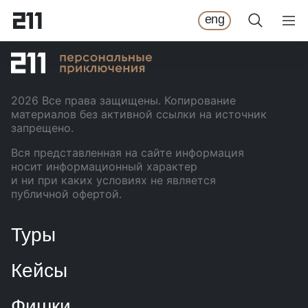
Блюдо №1 в Исландии
eng
2026
Все права защищены. Копирование
материалов без активной ссылки на источник
запрещено.
Вся представленная на сайте информация
носит информационный характер
и ни при каких условиях не является
публичной офертой.
Туры
Кейсы
Фишки