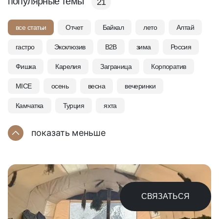
популярные темы
21
все статьи
Отчет
Байкал
лето
Алтай
гастро
Эксклюзив
B2B
зима
Россия
Фишка
Карелия
Заграница
Корпоратив
MICE
осень
весна
вечеринки
Камчатка
Турция
яхта
показать
меньше
СВЯЗАТЬСЯ