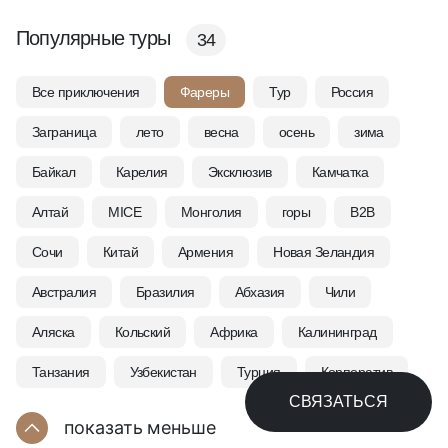
Популярные туры
34
Все приключения
Фареры
Тур
Россия
Заграница
лето
весна
осень
зима
Байкал
Карелия
Эксклюзив
Камчатка
Алтай
MICE
Монголия
горы
B2B
Сочи
Китай
Армения
Новая Зеландия
Австралия
Бразилия
Абхазия
Чили
Аляска
Кольский
Африка
Калининград
Танзания
Узбекистан
Турция
Корпоратив
СВЯЗАТЬСЯ
показать
меньше