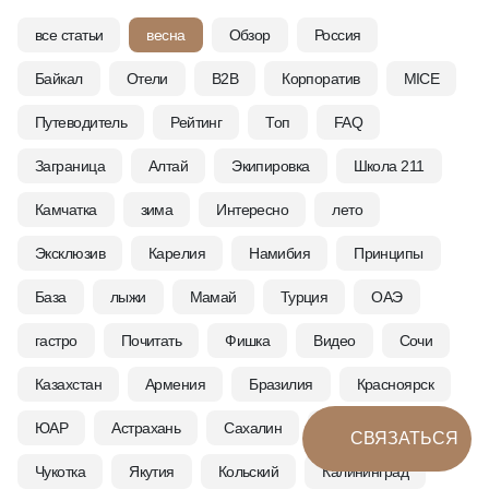
все статьи
весна
Обзор
Россия
Байкал
Отели
B2B
Корпоратив
MICE
Путеводитель
Рейтинг
Топ
FAQ
Заграница
Алтай
Экипировка
Школа 211
Камчатка
зима
Интересно
лето
Эксклюзив
Карелия
Намибия
Принципы
База
лыжи
Мамай
Турция
ОАЭ
гастро
Почитать
Фишка
Видео
Сочи
Казахстан
Армения
Бразилия
Красноярск
ЮАР
Астрахань
Сахалин
Тыва
СВЯЗАТЬСЯ
Чукотка
Якутия
Кольский
Калининград