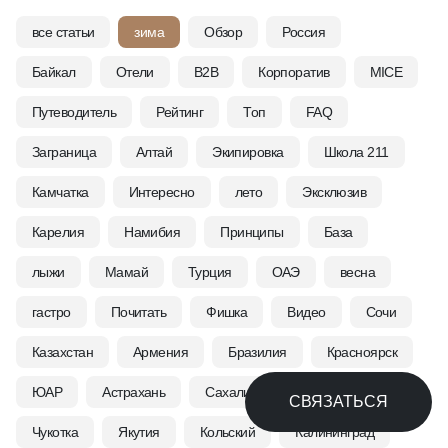
все статьи
зима
Обзор
Россия
Байкал
Отели
B2B
Корпоратив
MICE
Путеводитель
Рейтинг
Топ
FAQ
Заграница
Алтай
Экипировка
Школа 211
Камчатка
Интересно
лето
Эксклюзив
Карелия
Намибия
Принципы
База
лыжи
Мамай
Турция
ОАЭ
весна
гастро
Почитать
Фишка
Видео
Сочи
Казахстан
Армения
Бразилия
Красноярск
ЮАР
Астрахань
Сахалин
Тыва
СВЯЗАТЬСЯ
Чукотка
Якутия
Кольский
Калининград