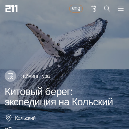
eng
тайминг тура
Китовый берег:
экспедиция на Кольский
Кольский