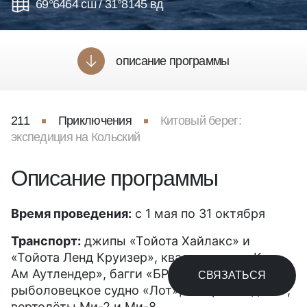
69°6464 сш / 31°8145 вд
описание программы
211
Приключения
Китовый берег:
экспедиция на Кольский
Описание программы
Время проведения:
с 1 мая по 31 октября
Транспорт:
джипы «Тойота Хайлакс» и
«Тойота Ленд Круизер», квадроциклы «Кан-
Ам Аутлендер», багги «БРП Мэверик»,
СВЯЗАТЬСЯ
рыболовецкое судно «Лот», катера «Зодиак»,
вертолёты Ми-2 и Ми-8