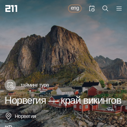
eng
тайминг тура
Норвегия — край викингов
Норвегия