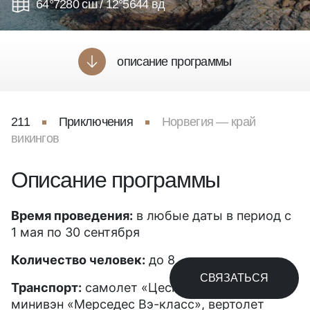
64°7280 сш / 12°5644 вд
описание программы
211
Приключения
Норвегия — край
викингов
Описание программы
Время проведения:
в любые даты в период с
1 мая по 30 сентября
Количество человек:
до 8
СВЯЗАТЬСЯ
Транспорт:
самолет «Цесна Цайтейшн»,
минивэн «Мерседес Вэ-класс», вертолет